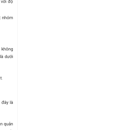
 với độ
út nhóm
c không
là dưới
t.
 đây là
ận quản