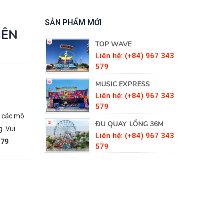
SẢN PHẨM MỚI
IÊN
TOP WAVE
+84) 967 343
Liên hệ: (+84) 967 343
579
RESS
MUSIC EXPRESS
+84) 967 343
Liên hệ: (+84) 967 343
579
t các mô
LỒNG 36M
ĐU QUAY LỒNG 36M
. Vui
+84) 967 343
Liên hệ: (+84) 967 343
579
.
579