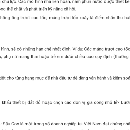
chủ lực. Các mô hình nhà liên hoàn, nấm phun nước được thiết kế
ng thể chất và phát triển kỹ năng xã hội.
hống ống trượt cao tốc, máng trượt lốc xoáy là điểm nhấn thu h
 hình, sẽ có những hạn chế nhất định. Ví dụ: Các máng trượt cao tố
p, phụ nữ mang thai hoặc trẻ em dưới chiều cao quy định (thường 
tiết cho từng hạng mục để nhà đầu tư dễ dàng vận hành và kiểm soá
 khẩu thiết bị đắt đỏ hoặc chọn các đơn vị gia công nhỏ lẻ? Dưới
:
Sấu Con là một trong số doanh nghiệp tại Việt Nam đạt chứng nh