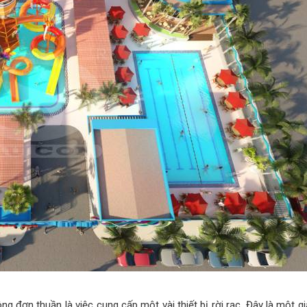
đơn thuần là việc cung cấp một vài thiết bị rời rạc. Đây là một gi