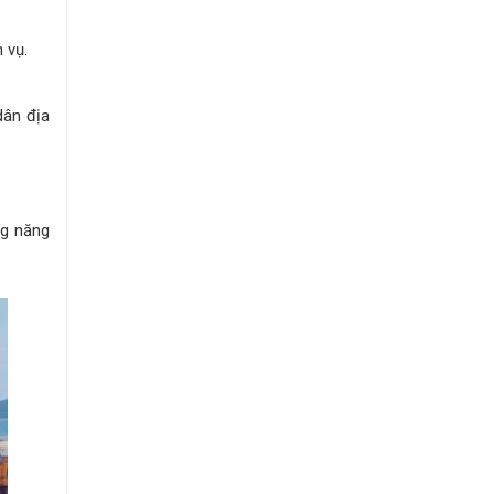
 vụ.
dân địa
ng năng