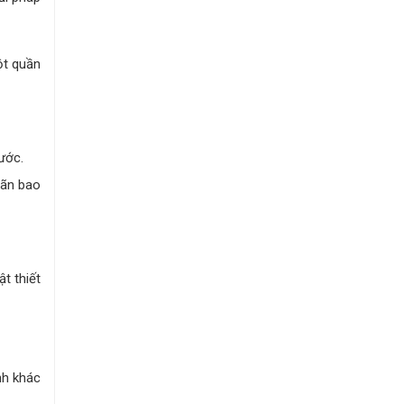
ột quần
ước.
iãn bao
t thiết
nh khác