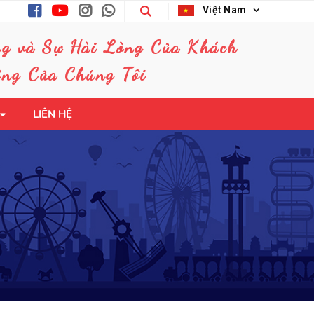
Việt Nam
ng và Sự Hài Lòng Của Khách
ng Của Chúng Tôi
LIÊN HỆ