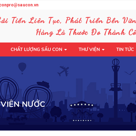
conpro@saucon.vn
Cải Tiến Liên Tục, Phát Triển Bền Vữ
Hàng Là Thước Đo Thành Cô
CHẤT LƯỢNG SẤU CON
THƯ VIỆN
TIN TỨC
 VIÊN NƯỚC