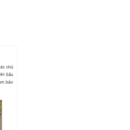
các chủ
NHH Sấu
đảm bảo