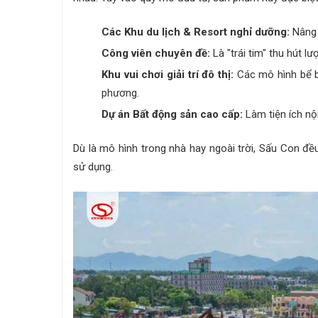
Các Khu du lịch & Resort nghỉ dưỡng:
Nâng t
Công viên chuyên đề:
Là "trái tim" thu hút l
Khu vui chơi giải trí đô thị:
Các mô hình bể b
phương.
Dự án Bất động sản cao cấp:
Làm tiện ích nội
Dù là mô hình trong nhà hay ngoài trời, Sấu Con đều
sử dụng.