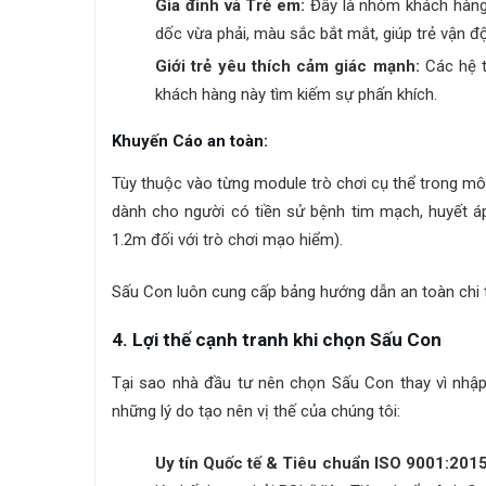
Gia đình và Trẻ em:
Đây là nhóm khách hàng 
dốc vừa phải, màu sắc bắt mắt, giúp trẻ vận độ
Giới trẻ yêu thích cảm giác mạnh:
Các hệ t
khách hàng này tìm kiếm sự phấn khích.
Khuyến Cáo an toàn:
Tùy thuộc vào từng module trò chơi cụ thể trong mô
dành cho người có tiền sử bệnh tim mạch, huyết á
1.2m đối với trò chơi mạo hiểm).
Sấu Con luôn cung cấp bảng hướng dẫn an toàn chi 
4. Lợi thế cạnh tranh khi chọn Sấu Con
Tại sao nhà đầu tư nên chọn Sấu Con thay vì nhập
những lý do tạo nên vị thế của chúng tôi:
Uy tín Quốc tế & Tiêu chuẩn ISO 9001:2015