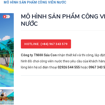
MÔ HÌNH SẢN PHẨM CÔNG VIÊN NƯỚC
MÔ HÌNH SẢN PHẨM CÔNG V
TOP WAVE
TOP WAVE
NƯỚC
Liên hệ: (+84) 967 343
Liên hệ: (
579
579
MUSIC EXPRESS
MUSIC EXP
HOTLINE: (+84) 967 343 579
Liên hệ: (+84) 967 343
Liên hệ: (
579
579
Công ty TNHH Sấu Con
nhận thiết kế và thi công, lắp đặ
ĐU QUAY LỒNG 36M
ĐU QUAY 
hình Đồ chơi công viên nước theo yêu cầu của khách hàng
Liên hệ: (+84) 967 343
Liên hệ: (
lòng liên hệ số điện thoại
02926 544 555
hoặc
0967 343 
579
579