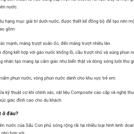
iên nước.
u hạng mục giải trí dưới nước, được thiết kế đồng bộ để tạo nên m
bao gồm:
iác mạnh, máng trượt xoắn ốc, đến máng trượt nhiều làn.
n động kết hợp với gáo nước khổng lồ, cầu trượt nhỏ và súng phun n
 nhân tạo mang lại cảm giác như biển thật và dòng sông lười thư g
nấm phun nước, vòng phun nước dành cho khu vực trẻ em.
a kỹ thuật cơ khí chính xác, vật liệu Composite cao cấp và nghệ thuậ
 xúc giác đỉnh cao cho du khách.
t ở đâu?
viên nước của Sấu Con phủ sóng rộng rãi tại nhiều loại hình kinh doa
 phù hợp với: