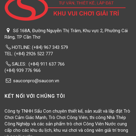
Số 168A, Đường Nguyễn Thị Trâm, Khu vực 2, Phường Cái
Răng, TP Cần Thơ
HOTLINE:
(+84) 967 343 579
TEL: (+84) 2926 522 777 ‎‎‎‎‎‎ ‎ ‎ ‎ ‎ ‎ ‎ ‎ ‎ ‎ ‎ ‎ ‎ ‎ ‎ ‎ ‎ ‎ ‎ ‎ ‎ ‎ ‎ ‎ ‎ ‎ ‎ ‎ ‎ ‎ ‎ ‎ ‎ ‎ ‎ ‎ ‎ ‎ ‎ ‎ ‎ ‎ ‎ ‎ ‎ ‎ ‏‎‎ ‎ ‎ ‎ ‎ ‎ ‎ ‎
SALES: (+84) 911 637 766
(+84) 939 776 966
sauconpro@saucon.vn
KẾT NỐI VỚI CHÚNG TÔI
Công ty TNHH Sấu Con chuyên thiết kế, sản xuất và lắp đặt Trò
Chơi Cảm Giác Mạnh, Trò Chơi Công Viên, thi công Nhà Thép
Công Nghiệp và các sản phẩm trò chơi Công Viên Nước cung
cấp cho các khu du lịch, khu vui chơi và công viên giải trí trong