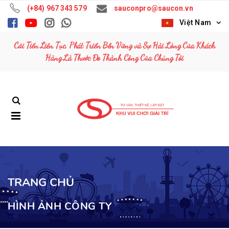
(+84) 967 343 579
sauconpro@saucon.vn
Việt Nam
Cải Tiến Liên Tục, Phát Triển Bền Vững và Sự Hài Lòng Của Khách
Hàng Là Thước Đo Thành Công Của Chúng Tôi
TRANG CHỦ
HÌNH ẢNH CÔNG TY