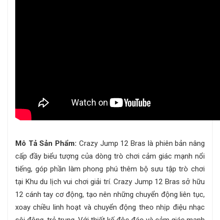
Mô Tả Sản Phẩm:
Crazy Jump 12 Bras là phiên bản nâng
cấp đầy biểu tượng của dòng trò chơi cảm giác mạnh nổi
tiếng, góp phần làm phong phú thêm bộ sưu tập trò chơi
tại Khu du lịch vui chơi giải trí. Crazy Jump 12 Bras sở hữu
12 cánh tay cơ động, tạo nên những chuyển động liên tục,
xoay chiều linh hoạt và chuyển động theo nhịp điệu nhạc
sôi động, trẻ trung. Với thiết kế độc đáo và cảm giác mạnh