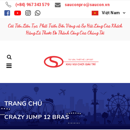
(+84) 967 343 579
sauconpro@saucon.vn
Việt Nam
TOP WAVE
TOP WAVE
Cải Tiến Liên Tục, Phát Triển Bền Vững và Sự Hài Lòng Của Khách
Liên hệ: (+84)
Liên hệ: (+84)
Hàng Là Thước Đo Thành Công Của Chúng Tôi
967 343 579
967 343 579
MUSIC EXPRESS
MUSIC EXPRESS
Liên hệ: (+84)
Liên hệ: (+84)
967 343 579
967 343 579
ĐU QUAY LỒNG
ĐU QUAY LỒNG
36M
36M
Liên hệ: (+84)
Liên hệ: (+84)
967 343 579
967 343 579
TRANG CHỦ
CRAZY JUMP 12 BRAS