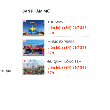
SẢN PHẨM MỚI
TOP WAVE
+84) 967 343
Liên hệ: (+84) 967 343
579
RESS
MUSIC EXPRESS
+84) 967 343
Liên hệ: (+84) 967 343
579
LỒNG 36M
ĐU QUAY LỒNG 36M
+84) 967 343
Liên hệ: (+84) 967 343
iên giải
579