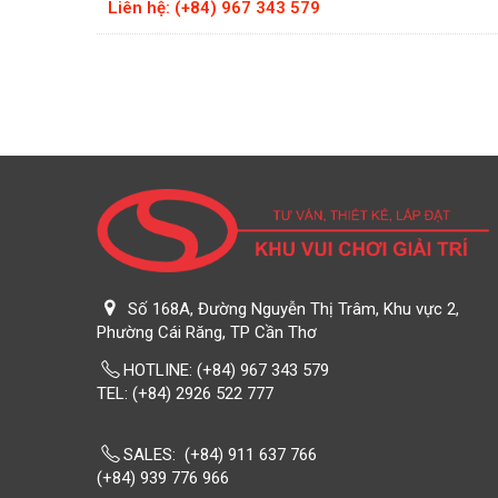
Liên hệ: (+84) 967 343 579
Số 168A, Đường Nguyễn Thị Trâm, Khu vực 2,
Phường Cái Răng, TP Cần Thơ
HOTLINE:
(+84) 967 343 579
TEL: (+84) 2926 522 777 ‎‎‎‎‎‎ ‎ ‎ ‎ ‎ ‎ ‎ ‎ ‎ ‎ ‎ ‎ ‎ ‎ ‎ ‎ ‎ ‎ ‎ ‎ ‎ ‎ ‎ ‎ ‎ ‎ ‎ ‎ ‎ ‎ ‎ ‎ ‎ ‎ ‎ ‎ ‎ ‎ ‎ ‎ ‎ ‎ ‎ ‎ ‎ ‎ ‏‎‎ ‎ ‎ ‎ ‎ ‎
‎ ‎
SALES: (+84) 911 637 766
(+84) 939 776 966