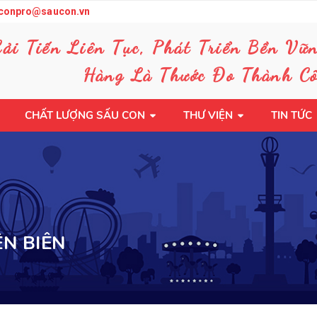
conpro@saucon.vn
Cải Tiến Liên Tục, Phát Triển Bền Vữ
Hàng Là Thước Đo Thành Cô
CHẤT LƯỢNG SẤU CON
THƯ VIỆN
TIN TỨC
ỆN BIÊN