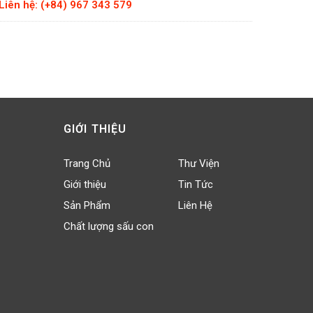
Liên hệ: (+84) 967 343 579
Liên hệ
GIỚI THIỆU
Trang Chủ
Thư Viện
Giới thiệu
Tin Tức
Sản Phẩm
Liên Hệ
Chất lượng sấu con