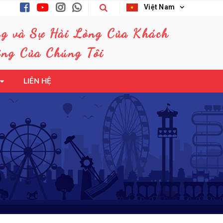
Việt Nam
ng và Sự Hài Lòng Của Khách
ng Của Chúng Tôi
LIÊN HỆ