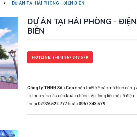
DỰ ÁN TẠI HẢI PHÒNG - ĐIỆN BIÊN
DỰ ÁN TẠI HẢI PHÒNG - ĐIỆN
TOP WAVE
TOP WAVE
BIÊN
Liên hệ: (+84) 967 343
Liên hệ: (
579
579
MUSIC EXPRESS
MUSIC EXP
HOTLINE: (+84) 967 343 579
Liên hệ: (+84) 967 343
Liên hệ: (
579
579
ĐU QUAY LỒNG 36M
ĐU QUAY 
Liên hệ: (+84) 967 343
Liên hệ: (
Công ty TNHH Sấu Con
nhận thiết kế các mô hình công v
579
579
trí theo yêu cầu của khách hàng. Vui lòng liên hệ số điện
thoại
02926 522 777
hoặc
0967 343 579
.