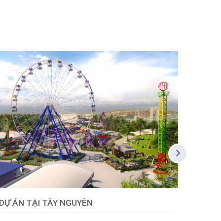
DỰ ÁN TẠI TÂY NGUYÊN
DỰ ÁN