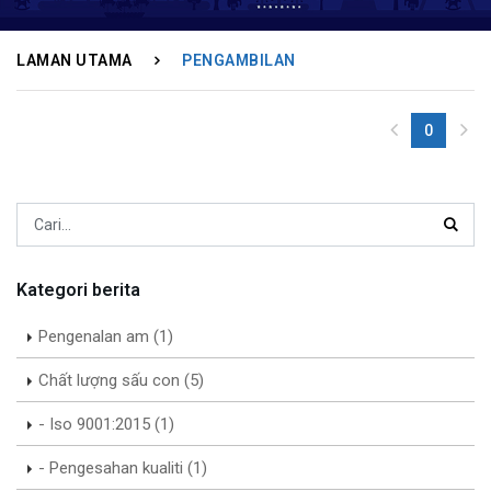
LAMAN UTAMA
PENGAMBILAN
0
(current)
Sear
Kategori berita
Pengenalan am (1)
Chất lượng sấu con (5)
- Iso 9001:2015 (1)
- Pengesahan kualiti (1)