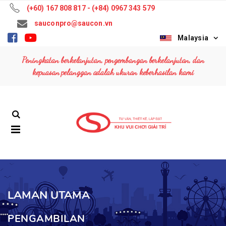
(+60) 167 808 817 - (+84) 0967 343 579
sauconpro@saucon.vn
Malaysia
Peningkatan berkelanjutan, pengembangan berkelanjutan, dan
kepuasan pelanggan adalah ukuran keberhasilan kami
LAMAN UTAMA
PENGAMBILAN